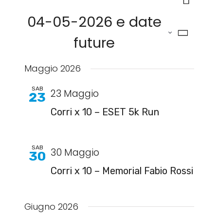
Cerca
Navig
Ricerca
04-05-2026 e date
e
viste
future
Navigazi
Seleziona
Maggio 2026
la
SAB
23 Maggio
23
data.
Corri x 10 – ESET 5k Run
SAB
30 Maggio
30
Corri x 10 – Memorial Fabio Rossi
Giugno 2026