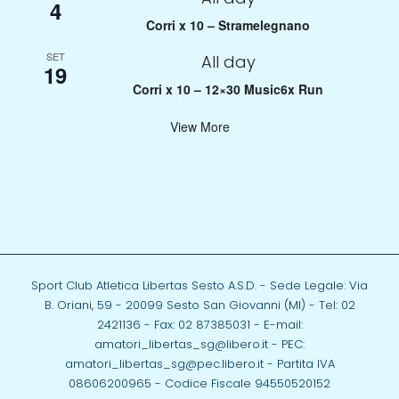
4
Corri x 10 – Stramelegnano
SET
All day
19
Corri x 10 – 12×30 Music6x Run
View More
Sport Club Atletica Libertas Sesto A.S.D. - Sede Legale: Via
B. Oriani, 59 - 20099 Sesto San Giovanni (MI) - Tel: 02
2421136 - Fax: 02 87385031 - E-mail:
amatori_libertas_sg@libero.it - PEC:
amatori_libertas_sg@pec.libero.it - Partita IVA
08606200965 - Codice Fiscale 94550520152